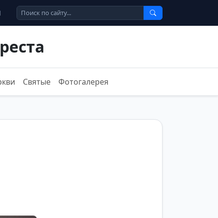
Ы
реста
ркви
Святые
Фотогалерея