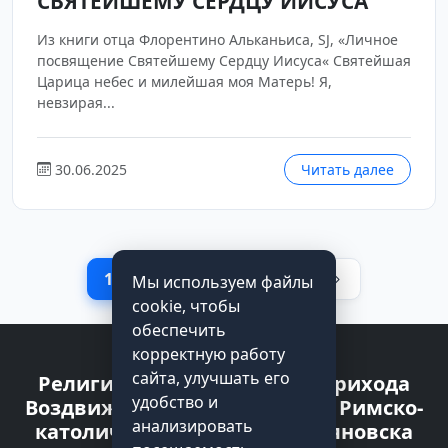
СВЯТЕЙШЕМУ СЕРДЦУ ИИСУСА
Из книги отца Флорентино Альканьиса, SJ, «Личное
посвящение Святейшему Сердцу Иисуса« Святейшая
Царица небес и милейшая моя Матерь! Я,
невзирая...
30.06.2025
Читать далее
1
2
3
…
78
Мы используем файлы
cookie, чтобы
обеспечить
корректную работу
сайта, улучшать его
Религиозная организация прихода
удобство и
Воздвижения Святого Креста Римско-
анализировать
католической Церкви г. Ульяновска