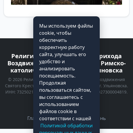
Мы используем файлы
cookie, чтобы
обеспечить
корректную работу
сайта, улучшать его
Религиозная организация прихода
удобство и
Воздвижения Святого Креста Римско-
анализировать
католической Церкви г. Ульяновска
посещаемость.
© 2026 Религиозная организация прихода Воздвижения
Продолжая
Святого Креста Римско-католической Церкви г. Ульяновска.
пользоваться сайтом,
ИНН: 7325021535 | КПП: 732501001 | ОГРН: 1027300004819.
вы соглашаетесь с
Все права защищены.
использованием
Политика конфиденциальности
файлов cookie в
Главная
Kонтакты
Духовная жизнь
соответствии с нашей
Политикой обработки
персональных данных
.