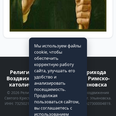
Мы используем файлы
cookie, чтобы
обеспечить
корректную работу
сайта, улучшать его
Религиозная организация прихода
удобство и
Воздвижения Святого Креста Римско-
анализировать
католической Церкви г. Ульяновска
посещаемость.
© 2026 Религиозная организация прихода Воздвижения
Продолжая
Святого Креста Римско-католической Церкви г. Ульяновска.
пользоваться сайтом,
ИНН: 7325021535 | КПП: 732501001 | ОГРН: 1027300004819.
вы соглашаетесь с
Все права защищены.
использованием
Политика конфиденциальности