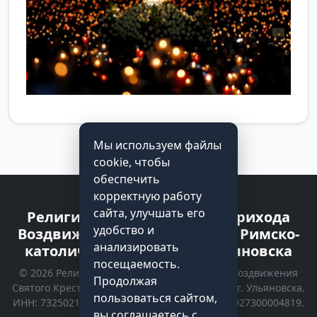
Мы используем файлы
cookie, чтобы
обеспечить
корректную работу
сайта, улучшать его
Религиозная организация прихода
удобство и
Воздвижения Святого Креста Римско-
анализировать
католической Церкви г. Ульяновска
посещаемость.
© 2026 Религиозная организация прихода Воздвижения
Продолжая
Святого Креста Римско-католической Церкви г. Ульяновска.
пользоваться сайтом,
ИНН: 7325021535 | КПП: 732501001 | ОГРН: 1027300004819.
вы соглашаетесь с