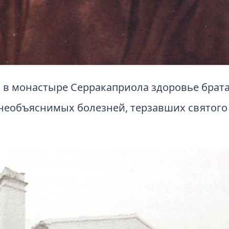
 в монастыре Серракаприола здоровье брата
необъяснимых болезней, терзавших святого 