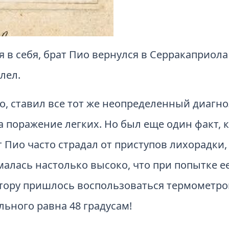
 в себя, брат Пио вернулся в Серракаприола
лел.
, ставил все тот же неопределенный диагноз
 поражение легких. Но был еще один факт,
 Пио часто страдал от приступов лихорадки,
малась настолько высоко, что при попытке е
ктору пришлось воспользоваться термометро
льного равна 48 градусам!