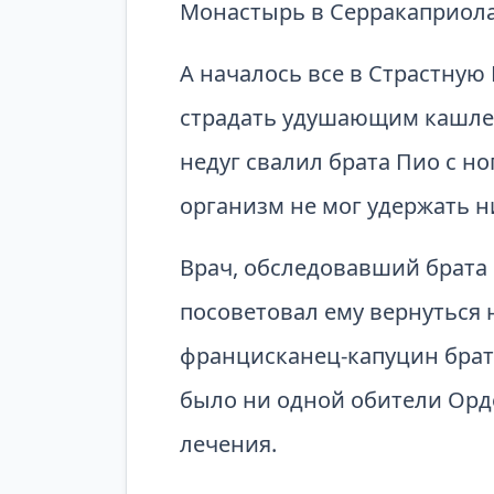
Монастырь в Серракаприол
А началось все в Страстную
страдать удушающим кашлем,
недуг свалил брата Пио с но
организм не мог удержать н
Врач, обследовавший брата 
посоветовал ему вернуться 
францисканец-капуцин брат 
было ни одной обители Орде
лечения.