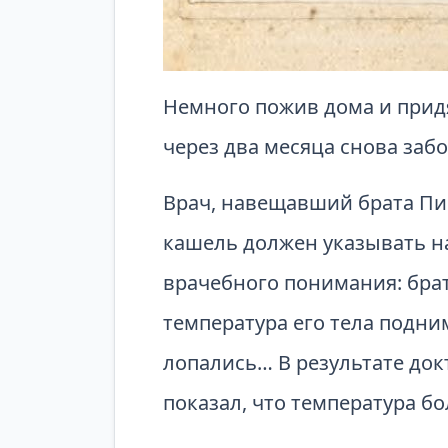
Немного пожив дома и придя
через два месяца снова забо
Врач, навещавший брата Пио
кашель должен указывать на
врачебного понимания: брат
температура его тела подни
лопались… В результате до
показал, что температура бо