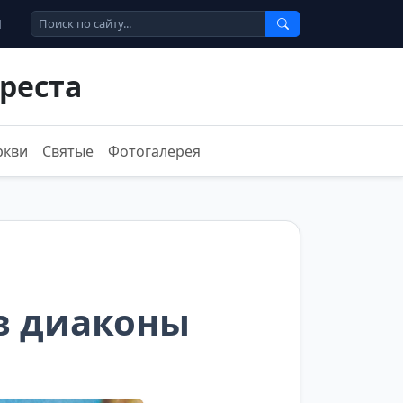
Ы
реста
ркви
Святые
Фотогалерея
в диаконы