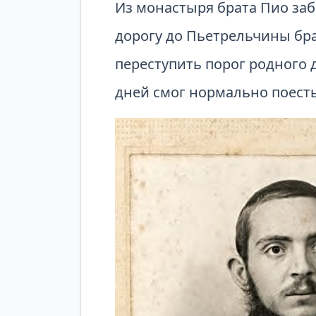
Из монастыря брата Пио заб
дорогу до Пьетрельчины брат
переступить порог родного д
дней смог нормально поест