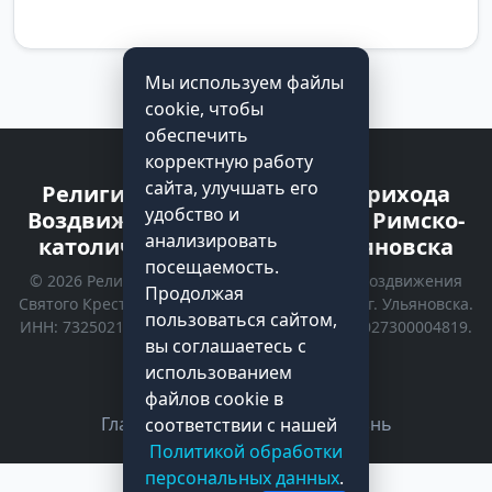
Мы используем файлы
cookie, чтобы
обеспечить
корректную работу
сайта, улучшать его
Религиозная организация прихода
удобство и
Воздвижения Святого Креста Римско-
анализировать
католической Церкви г. Ульяновска
посещаемость.
© 2026 Религиозная организация прихода Воздвижения
Продолжая
Святого Креста Римско-католической Церкви г. Ульяновска.
пользоваться сайтом,
ИНН: 7325021535 | КПП: 732501001 | ОГРН: 1027300004819.
вы соглашаетесь с
Все права защищены.
использованием
Политика конфиденциальности
файлов cookie в
Главная
Kонтакты
Духовная жизнь
соответствии с нашей
Политикой обработки
персональных данных
.