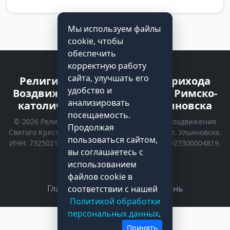
Мы используем файлы
cookie, чтобы
обеспечить
корректную работу
сайта, улучшать его
Религиозная организация прихода
удобство и
Воздвижения Святого Креста Римско-
анализировать
католической Церкви г. Ульяновска
посещаемость.
© 2026 Религиозная организация прихода Воздвижения
Продолжая
Святого Креста Римско-католической Церкви г. Ульяновска.
пользоваться сайтом,
ИНН: 7325021535 | КПП: 732501001 | ОГРН: 1027300004819.
вы соглашаетесь с
Все права защищены.
использованием
Политика конфиденциальности
файлов cookie в
Главная
Kонтакты
Духовная жизнь
соответствии с нашей
Политикой обработки
персональных данных
.
Принять