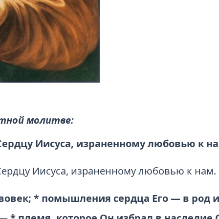
стной молитве:
 Сердцу Иисуса, израненному любовью к на
Сердцу Иисуса, израненному любовью к нам.
 вовек; * помыш­ления сердца Его — в род и
 — * племя, которое Он избрал в наследие 