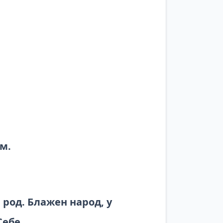
м.
 род. Блажен народ, у
Себе.