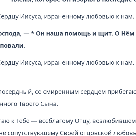
Сердцу Иисуса, израненному любовью к нам.
спода, — * Он наша помощь и щит. О Нём 
уповали.
Сердцу Иисуса, израненному любовью к нам.
осердный, со смиренным сердцем прибегаю к
нного Твоего Сына.
ю к Тебе — всеблагому Отцу, возлюбившему 
 мне сопутствующему Своей отцовской любов