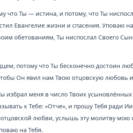
му что Ты — истина, и потому, что Ты ниспо
стил Евангелие жизни и спасения. Уповаю на 
воим обетованиям, Ты ниспослал Своего Сына
цем, потому что Ты бесконечно достоин люб
тобы Он явил нам Твою отцов­скую любовь и
Ты избрал меня в число Твоих усыновлённых
взывать к Тебе: «Отче», и прошу Тебя ради Ии
отцовской любви, услышь эту молитву мою о
поваю на Тебя.