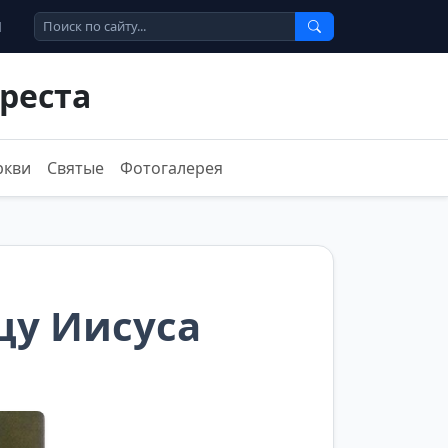
Ы
реста
ркви
Святые
Фотогалерея
цу Иисуса