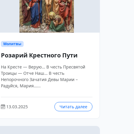
Молитвы
Розарий Крестного Пути
На Кресте — Верую… В честь Пресвятой
Троицы — Отче Наш… В честь
Непорочного Зачатия Девы Марии –
Радуйся, Мария…...
13.03.2025
Читать далее