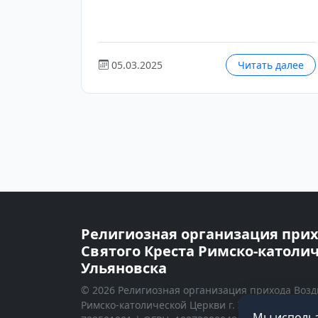
05.03.2025
Читать далее
Религиозная организация при
Святого Креста Римско-католич
Ульяновска
© 2026 Религиозная организация прихода Возд
Римско-католической Церкви г. Ульяновска. ИН
Мы использ