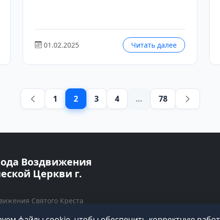
01.02.2025
Читать далее
1
2
3
4
…
78
хода Воздвижения
еской Церкви г.
вижения Святого Креста
Н: 7325021535 | КПП:
уем файлы cookie, чтобы обеспечить корректную работу