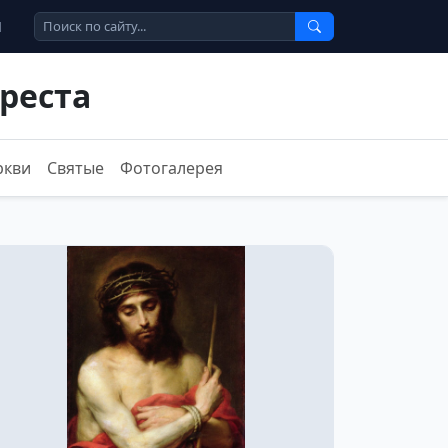
Ы
реста
ркви
Святые
Фотогалерея