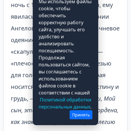
Мы используем файлы
ночь с 15 на 16 июля 1251 года, ему
cookie, чтобы
обеспечить
явилась Богородица в окружении
корректную работу
Ангелов. Она подала ему коричневое
сайта, улучшать его
удобство и
одеяние — так называемый
анализировать
посещаемость.
«скапулярий» (от лат.
Scapula
—
Продолжая
«плечо»): полосу ткани с прорезью
пользоваться сайтом,
вы соглашаетесь с
для головы посередине, которая
использованием
файлов cookie в
носится на плечах, покрывая спину и
соответствии с нашей
грудь, — и произнесла:
«Прими, Мой
Политикой обработки
персональных данных
.
сын, этот скапулярий твоего ордена,
Принять
как знак Моей приязни и привилегию