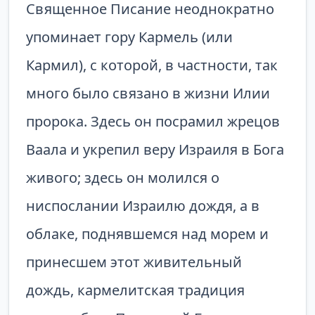
Священное Писание неоднократно
упоминает гору Кармель (или
Кармил), с которой, в частности, так
много было связано в жизни Илии
пророка. Здесь он по­срамил жрецов
Ваа­ла и укрепил веру Израиля в Бога
живого; здесь он молился о
ниспослании Израилю дождя, а в
облаке, под­нявшемся над мо­рем и
принесшем этот живительный
дождь, кармелитская традиция