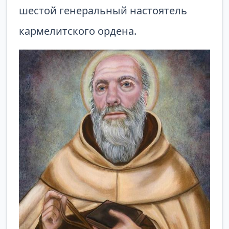
шестой ге­неральный настоятель
кармелитского ордена.