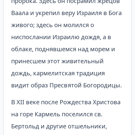
пророка. Здесь он по­срамил жрецов
Ваа­ла и укрепил веру Израиля в Бога
живого; здесь он молился о
ниспослании Израилю дождя, а в
облаке, под­нявшемся над мо­рем и
принесшем этот живительный
дождь, кармелитская традиция
видит образ Пресвятой Богородицы.
В XII веке после Рождества Христова
на горе Кармель поселился св.
Бертольд и другие отшельники,