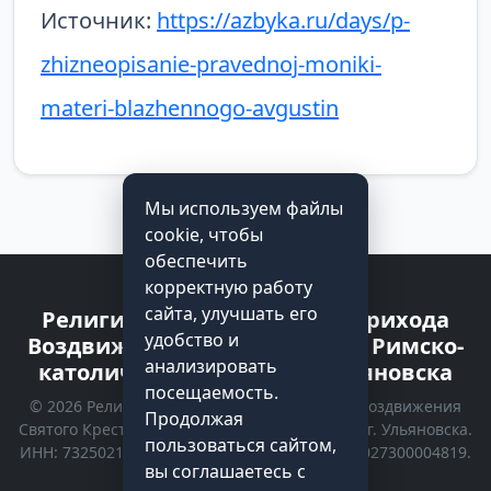
Источник:
https://azbyka.ru/days/p-
zhizneopisanie-pravednoj-moniki-
materi-blazhennogo-avgustin
Мы используем файлы
cookie, чтобы
обеспечить
корректную работу
сайта, улучшать его
Религиозная организация прихода
удобство и
Воздвижения Святого Креста Римско-
анализировать
католической Церкви г. Ульяновска
посещаемость.
© 2026 Религиозная организация прихода Воздвижения
Продолжая
Святого Креста Римско-католической Церкви г. Ульяновска.
пользоваться сайтом,
ИНН: 7325021535 | КПП: 732501001 | ОГРН: 1027300004819.
вы соглашаетесь с
Все права защищены.