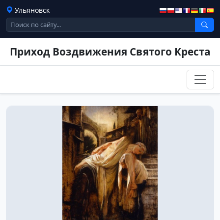
Ульяновск
Приход Воздвижения Святого Креста