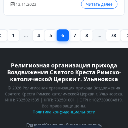
13.11.2023
Читать далее
1
…
4
5
6
7
8
…
78
Религиозная организация прихода
Воздвижения Святого Креста Римско-
католической Церкви г. Ульяновска
© 2026 Религиозная организация прихода Воздвижения
Святого Креста Римско-католической Церкви г. Ульяновска.
ИНН: 7325021535 | КПП: 732501001 | ОГРН: 1027300004819.
Все права защищены.
Политика конфиденциальности
Главная
Kонтакты
Духовная жизнь