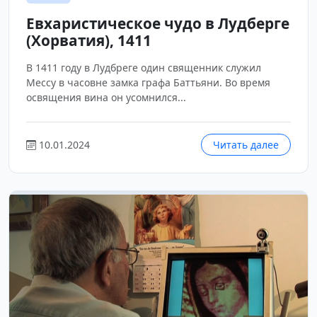
Евхаристическое чудо в Лудберге
(Хорватия), 1411
В 1411 году в Лудбреге один священник служил
Мессу в часовне замка графа Баттьяни. Во время
освящения вина он усомнился...
10.01.2024
Читать далее