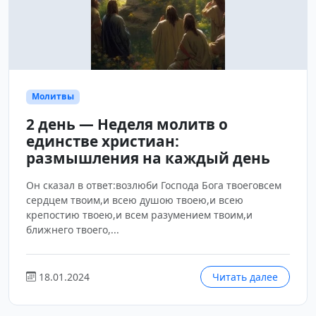
Молитвы
2 день — Неделя молитв о
единстве христиан:
размышления на каждый день
Он сказал в ответ:возлюби Господа Бога твоеговсем
сердцем твоим,и всею душою твоею,и всею
крепостию твоею,и всем разумением твоим,и
ближнего твоего,...
18.01.2024
Читать далее