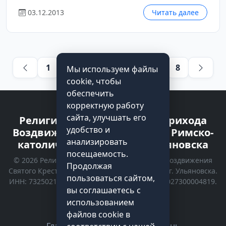
03.12.2013
Читать далее
1
…
4
5
6
7
8
Мы используем файлы
cookie, чтобы
обеспечить
корректную работу
сайта, улучшать его
Религиозная организация прихода
удобство и
Воздвижения Святого Креста Римско-
анализировать
католической Церкви г. Ульяновска
посещаемость.
© 2026 Религиозная организация прихода Воздвижения
Продолжая
Святого Креста Римско-католической Церкви г. Ульяновска.
пользоваться сайтом,
ИНН: 7325021535 | КПП: 732501001 | ОГРН: 1027300004819.
вы соглашаетесь с
Все права защищены.
использованием
Политика конфиденциальности
файлов cookie в