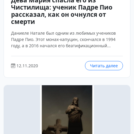
Дева Мария спасла его из
Чистилища: ученик Падре Пио
рассказал, как он очнулся от
смерти
Даниеле Натале был одним из любимых учеников
Падре Пио. Этот монах-капуцин, скончался в 1994
году, а в 2016 начался его беатификационный...
12.11.2020
Читать далее