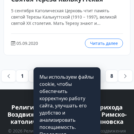
5 сентября Католическая Церковь чтит память
святой Терезы Калькуттской (1910 – 1997), великой
святой XX столетия. Мать Терезу знают и...
05.09.2020
Читать далее
1
2
3
4
5
6
…
8
Мы используем файлы
cookie, чтобы
обеспечить
корректную работу
сайта, улучшать его
Религиозная организация прихода
удобство и
Воздвижения Святого Креста Римско-
анализировать
католической Церкви г. Ульяновска
посещаемость.
© 2026 Религиозная организация прихода Воздвижения