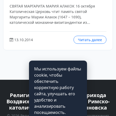
СВЯТАЯ МАРГАРИТА МАРИЯ АЛАКОК 16 октября
Католическая Церковь чтит память святой
Маргариты Марии Алакок (1647 – 1690),
католической монахини-визитандинтки из...
13.10.2014
Читать далее
1
2
3
Мы используем файлы
cookie, чтобы
обеспечить
корректную работу
сайта, улучшать его
Религиозная организация прихода
удобство и
Воздвижения Святого Креста Римско-
анализировать
католической Церкви г. Ульяновска
посещаемость.
© 2026 Религиозная организация прихода Воздвижения